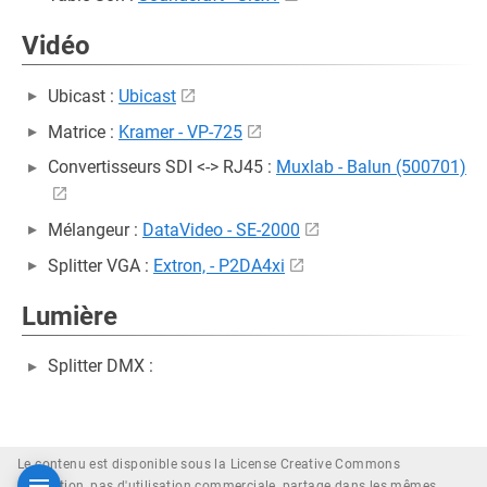
Vidéo
Ubicast :
Ubicast
Matrice :
Kramer - VP-725
Convertisseurs SDI <-> RJ45 :
Muxlab - Balun (500701)
Mélangeur :
DataVideo - SE-2000
Splitter VGA :
Extron, - P2DA4xi
Lumière
Splitter DMX :
Le contenu est disponible sous la License Creative Commons
attribution, pas d'utilisation commerciale, partage dans les mêmes