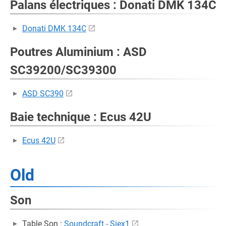
Palans électriques : Donati DMK 134C
Donati DMK 134C
Poutres Aluminium : ASD
SC39200/SC39300
ASD SC390
Baie technique : Ecus 42U
Ecus 42U
Old
Son
Table Son :
Soundcraft - Siex1